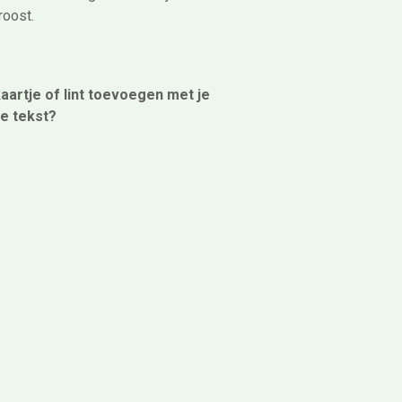
roost.
kaartje of lint toevoegen met je
ke tekst?