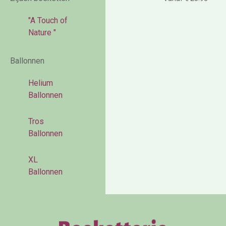
"A Touch of
Nature "
Ballonnen
Helium
Ballonnen
Tros
Ballonnen
XL
Ballonnen