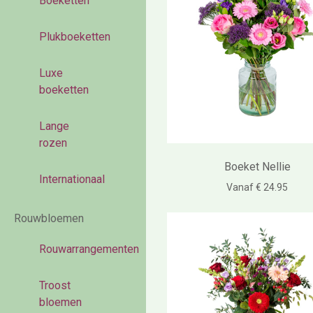
Boeketten
Plukboeketten
Luxe
boeketten
Lange
rozen
Boeket Nellie
Internationaal
Vanaf € 24.95
Rouwbloemen
Rouwarrangementen
Troost
bloemen